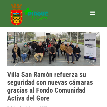
Saltar
al
contenido
Toggle
Naviga
Trámites
Municipali
+ Gestión
+ Pirque
+ Turismo
Villa San Ramón refuerza su
+ Actividad
seguridad con nuevas cámaras
Contacto
gracias al Fondo Comunidad
SOLICITA
Activa del Gore
CONSULTA