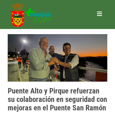
Saltar
al
contenido
Toggle
Naviga
Trámites
Municipalidad
+ Gestión
+ Pirque
+ Turismo
+ Actividades
Puente Alto y Pirque refuerzan
Contacto
su colaboración en seguridad con
SOLICITAR INFORMACIÓN LOBBY
mejoras en el Puente San Ramón
CONSULTAR INFORMACIÓN LOBBY