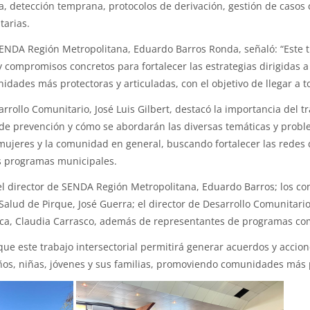
 detección temprana, protocolos de derivación, gestión de casos 
tarias.
 SENDA Región Metropolitana, Eduardo Barros Ronda, señaló: “Este tr
 compromisos concretos para fortalecer las estrategias dirigidas a 
dades más protectoras y articuladas, con el objetivo de llegar a 
rrollo Comunitario, José Luis Gilbert, destacó la importancia del t
 de prevención y cómo se abordarán las diversas temáticas y probl
 mujeres y la comunidad en general, buscando fortalecer las redes 
s programas municipales.
 el director de SENDA Región Metropolitana, Eduardo Barros; los con
 Salud de Pirque, José Guerra; el director de Desarrollo Comunitario,
ica, Claudia Carrasco, además de representantes de programas com
ue este trabajo intersectorial permitirá generar acuerdos y accion
niños, niñas, jóvenes y sus familias, promoviendo comunidades más p