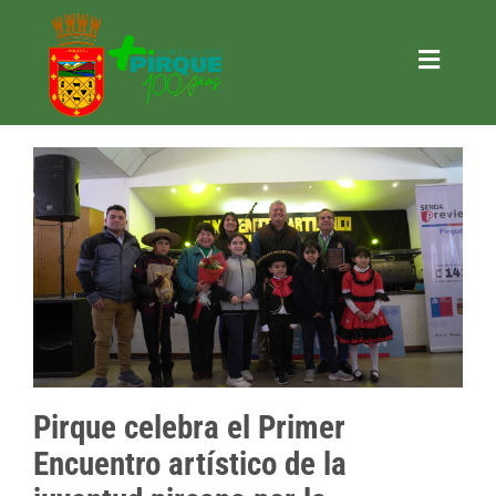
Saltar
al
contenido
Toggle
Naviga
Trámites
Municipalidad
+ Gestión
+ Pirque
+ Turismo
+ Actividades
Contacto
Pirque celebra el Primer
SOLICITAR INFORMACIÓN LOBBY
Encuentro artístico de la
CONSULTAR INFORMACIÓN LOBBY