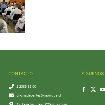
CONTACTO
SÍGUENOS
2 2385 85 00
oficinadepartes@mpirque.cl
Av. Concha y Toro 02548, Pirque.