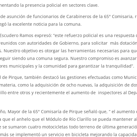
mentando la presencia policial en sectores clave.
de asunción de funcionarios de Carabineros de la 65° Comisaria, r
egó la excelente noticia para la comuna.
e Escudero Ramos expresó: “este refuerzo policial es una respuesta 
eunidos con autoridades de Gobierno, para solicitar más dotación 
 Nuestro objetivo es otorgar las herramientas necesarias para qu
 seguir siendo una comuna segura. Nuestro compromiso es avanzar 
ores municipales y la comunidad para garantizar la tranquilidad”.
de Pirque, también destacó las gestiones efectuadas como Munici
materia, como la adquisición de ocho nuevas, la adquisición de dos
rillo entre otros y recientemente el aumento de inspectores al D
eño, Mayor de la 65° Comisaría de Pirque señaló que, “ el aumento
a que el anhelo que el Módulo de Río Clarillo se pueda mantener ab
e se sumaron cuatro motocicletas todo terreno de última generació
demás se implementó un servicio en bicicleta mejorando la capacida