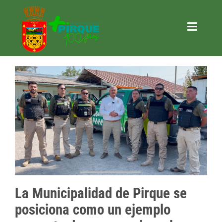
Saltar
al
contenido
Toggle
Naviga
Trámites
Municipalidad
+ Gestión
+ Pirque
+ Turismo
+ Actividades
Contacto
La Municipalidad de Pirque se
SOLICITAR INFORMACIÓN LOBBY
posiciona como un ejemplo
CONSULTAR INFORMACIÓN LOBBY