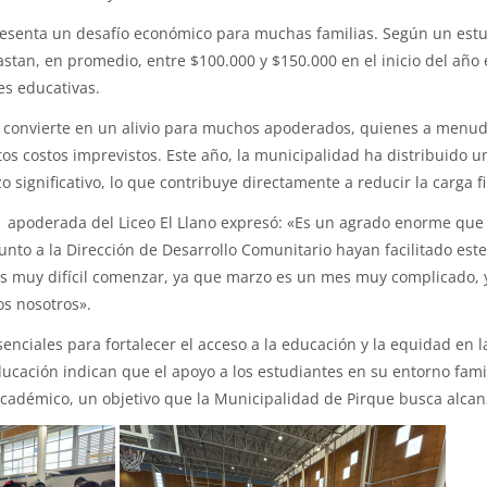
resenta un desafío económico para muchas familias. Según un estu
gastan, en promedio, entre $100.000 y $150.000 en el inicio del año e
es educativas.
e convierte en un alivio para muchos apoderados, quienes a menud
s costos imprevistos. Este año, la municipalidad ha distribuido un 
 significativo, lo que contribuye directamente a reducir la carga fi
o, apoderada del Liceo El Llano expresó: «Es un agrado enorme qu
unto a la Dirección de Desarrollo Comunitario hayan facilitado est
 muy difícil comenzar, ya que marzo es un mes muy complicado, y 
os nosotros».
esenciales para fortalecer el acceso a la educación y la equidad en
ducación indican que el apoyo a los estudiantes en su entorno fam
académico, un objetivo que la Municipalidad de Pirque busca alcan