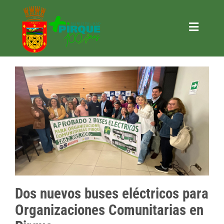
Saltar
al
contenido
Toggle
Naviga
Trámites
Municipalidad
+ Gestión
+ Pirque
+ Turismo
+ Actividades
Contacto
Dos nuevos buses eléctricos para
SOLICITAR INFORMACIÓN LOBBY
Organizaciones Comunitarias en
CONSULTAR INFORMACIÓN LOBBY