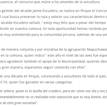
usencia, el concurso que reúne a los amantes de la avicultura.
a gestión del alcalde Jaime Escudero, se realiza en Pirque el Concu
l cual busca preservar la raza y valorar sus características dentro 
l alcalde Escudero señaló, “ estoy muy feliz que a pesar del tiempo
ición en nuestra comuna. En esta oportunidad hemos recibido pe
ma muy entretenido para la comunidad pircana, además de una ac
o de manera conjunta y por iniciativa de la agrupación Mapuchawal, 
a en la comuna, quien indicó “ este año el nivel de las aves fue es
iera agradecer también el apoyo de la Municipalidad, quienes desd
 gran manera, esperamos seguir contando con ellos”.
de una década en Pirque, convocando a avicultores de todo el país
 Til, quien fue ganador en varias categorías.
mi señora, quien es la dueña del criadero, para ver cómo nos iba y nos
mentablemente no se realizaba esta exposición que es muy bonita, es
 de esta gran iniciativa”.