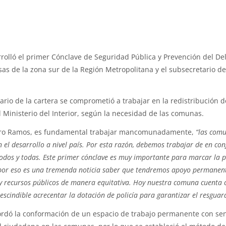
rrolló el primer Cónclave de Seguridad Pública y Prevención del Del
sas de la zona sur de la Región Metropolitana y el subsecretario de
tario de la cartera se comprometió a trabajar en la redistribución 
l Ministerio del Interior, según la necesidad de las comunas.
dero Ramos, es fundamental trabajar mancomunadamente,
“las comu
el desarrollo a nivel país. Por esta razón, debemos trabajar de en co
odos y todas. Este primer cónclave es muy importante para marcar la pa
por eso es una tremenda noticia saber que tendremos apoyo permanente
 y recursos públicos de manera equitativa. Hoy nuestra comuna cuenta
escindible acrecentar la dotación de policía para garantizar el resguar
ordó la conformación de un espacio de trabajo permanente con sen