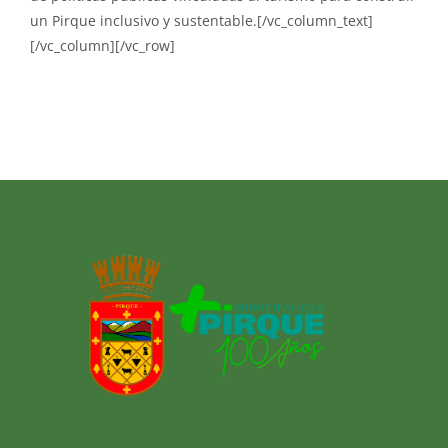
un Pirque inclusivo y sustentable.[/vc_column_text]
[/vc_column][/vc_row]